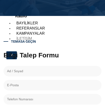
Kablo
BAYILIKLER
REFERANSLAR
KAMPANYALAR
İLETIŞIM
TEMASA GEÇİN
Bilgi Talep Formu
X