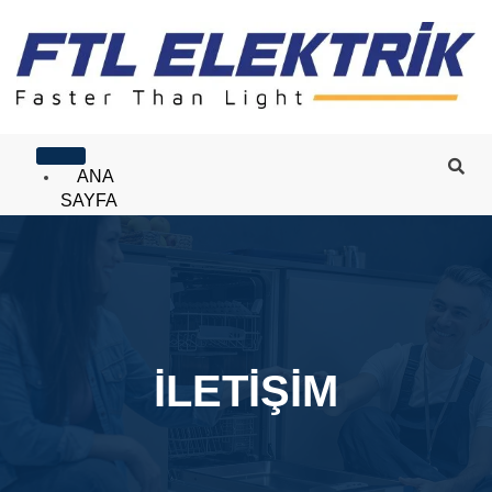
ANA
SAYFA
HAKKIMIZDA
ÜRÜNLER
Aydınlatma
İLETİŞİM
Elektrik
Tesisat
Malzemeleri